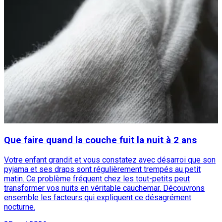
Que faire quand la couche fuit la nuit à 2 ans
Votre enfant grandit et vous constatez avec désarroi que son
pyjama et ses draps sont régulièrement trempés au petit
matin. Ce problème fréquent chez les tout-petits peut
transformer vos nuits en véritable cauchemar. Découvrons
ensemble les facteurs qui expliquent ce désagrément
nocturne.