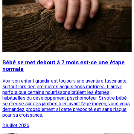
Bébé se met debout à 7 mois est-ce une étape
normale
Voir son enfant grandir est toujours une aventure fascinante,
surtout lors des premières acquisitions motrices. Il arrive
parfois que certains nourrissons brûlent les étapes
habituelles du développement psychomoteur. Si votre bébé
se dresse sur ses jambes bien avant l'âge moyen, vous vous
demandez probablement si cette précocité est sans risque
pour sa croissance.
3 juillet 2026